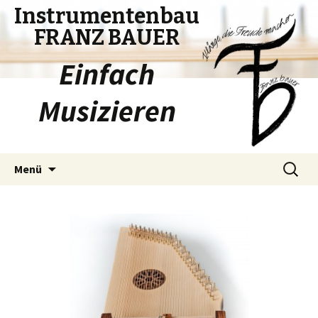
Instrumentenbau
FRANZ BAUER
Einfach
Musizieren
Zum
Suchen
Menü
Inhalt
nach:
springen