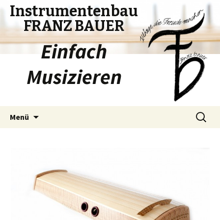
Instrumentenbau
FRANZ BAUER
Einfach
Musizieren
Zum
Suchen
Menü
Inhalt
nach:
springen